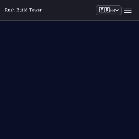
🇫🇷
Rush Build Tower
FR