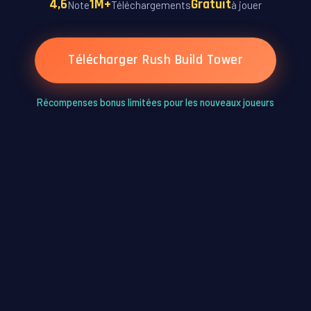
4,6
1M+
Gratuit
Note
Téléchargements
à jouer
Télécharger Rush Build Tower
Récompenses bonus limitées pour les nouveaux joueurs